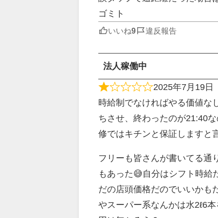
ゴミト
いいね
違反報告
法人稼働中
2025年7月19日
時給制でなければやる価値なしだ
ちさせ、終わったのが21:40
修ではキチンと保証しますと言
フリーも皆さんが書いてる通り
もあった😅自分はシフト時
だの店頭価格だのでいいかも
やスーパー系なんかは水2ℓ6本