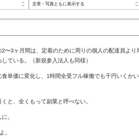
の2〜3ヶ月間は、定着のために周りの個人の配達員より
わしている。（新規参入法人も同様）
乞食単価に変化し、1時間全受フル稼働でも千円いくか
引くと、全くもって副業と呼べない。
人に。
よ。