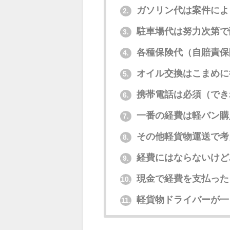
ガソリン代は案件によ
2.
駐車場代は努力次第で
3.
各種保険代（自賠責保
4.
オイル交換はこまめに
5.
携帯電話は必須（でき
6.
一番の経費は軽バン購
7.
その他軽貨物運送で考
8.
経費にはならないけど
9.
現金で経費を支払った
10.
軽貨物ドライバーが一ヶ月
11.