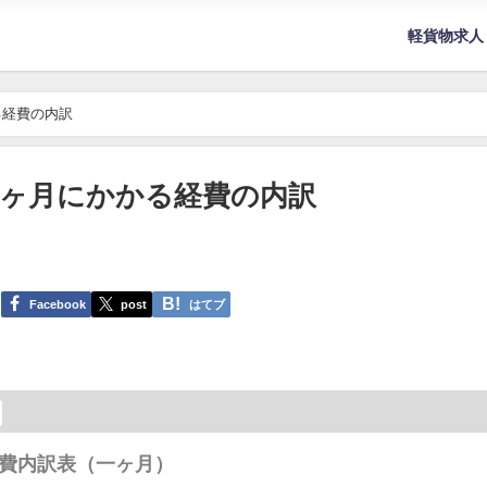
軽貨物求人
る経費の内訳
ヶ月にかかる経費の内訳
Facebook
post
はてブ
費内訳表（一ヶ月）