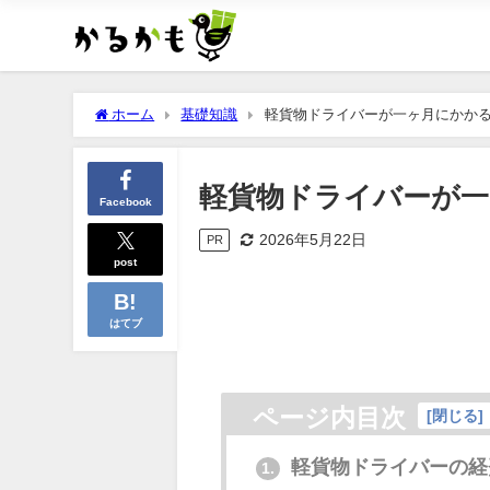
ホーム
基礎知識
軽貨物ドライバーが一ヶ月にかか
軽貨物ドライバーが一
Facebook
2026年5月22日
PR
post
はてブ
ページ内目次
[
閉じる
]
軽貨物ドライバーの経
1.