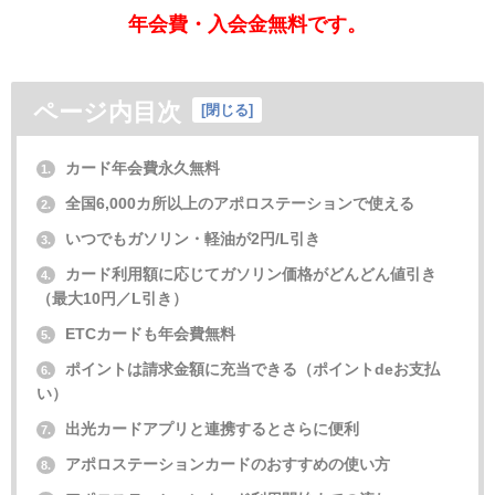
年会費・入会金無料です。
ページ内目次
[
閉じる
]
カード年会費永久無料
1.
全国6,000カ所以上のアポロステーションで使える
2.
いつでもガソリン・軽油が2円/L引き
3.
カード利用額に応じてガソリン価格がどんどん値引き
4.
（最大10円／L引き）
ETCカードも年会費無料
5.
ポイントは請求金額に充当できる（ポイントdeお支払
6.
い）
出光カードアプリと連携するとさらに便利
7.
アポロステーションカードのおすすめの使い方
8.