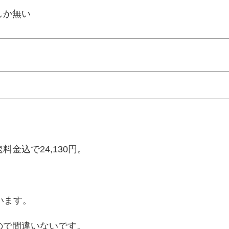
しか無い
金込で24,130円。
います。
ので間違いないです。