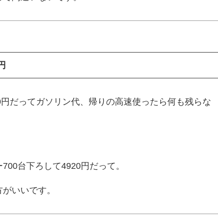
円
00円だってガソリン代、帰りの高速使ったら何も残らな
00台下ろして4920円だって。
方がいいです。