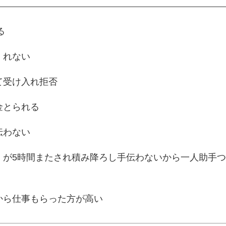
る
くれない
て受け入れ拒否
金とられる
伝わない
くが5時間またされ積み降ろし手伝わないから一人助手
から仕事もらった方が高い