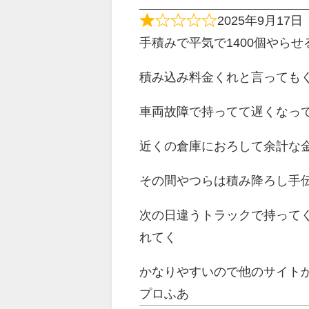
2025年9月17日
手積みで平気で1400個やらせ
積み込み料金くれと言っても
車両故障で持ってて遅くなっ
近くの倉庫におろして余計な
その間やつらは積み降ろし手
次の日違うトラックで持って
れてく
かなりやすいので他のサイト
プロふあ