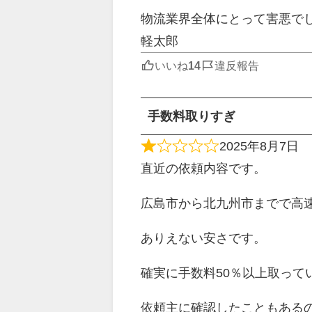
物流業界全体にとって害悪で
軽太郎
いいね
違反報告
手数料取りすぎ
2025年8月7日
直近の依頼内容です。
広島市から北九州市までで高速料
ありえない安さです。
確実に手数料50％以上取って
依頼主に確認したこともある