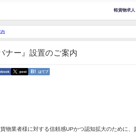
軽貨物求人
案内
バナー』設置のご案内
ebook
post
はてブ
貨物業者様に対する信頼感UPかつ認知拡大のために、