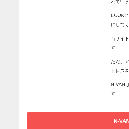
れてい
ECON
にして
当サイ
す。
ただ、
トレス
N-VA
す。
N-V