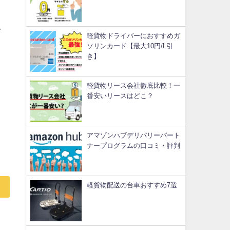
。
軽貨物ドライバーにおすすめガ
ソリンカード【最大10円/L引
き】
軽貨物リース会社徹底比較！一
番安いリースはどこ？
アマゾンハブデリバリーパート
ナープログラムの口コミ・評判
軽貨物配送の台車おすすめ7選
）