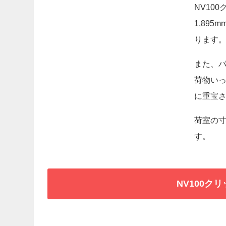
NV10
1,89
ります
また、バ
荷物い
に重宝
荷室の寸
す。
NV100ク