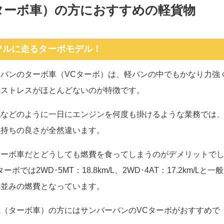
ターボ車）の方におすすめの軽貨物
フルに走るターボモデル！
バンのターボ車（VCターボ）は、軽バンの中でもかなり力強
のストレスがほとんどないのが特徴です。
配などのように一日にエンジンを何度も掛けるような業務では
気持ちの良さが全然違います。
ターボ車だとどうしても燃費を食ってしまうのがデメリットで
ーボでは2WD･5MT：18.8km/L、2WD･4AT：17.2km/Lと一
ン並みの燃費となっています。
（ターボ車）の方にはサンバーバンのVCターボがおすすめで