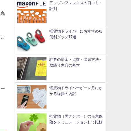
アマゾンフレックスの口コミ・
評判
や高
軽貨物ドライバーにおすすめな
ここ
便利グッズ17選
駐禁の罰金・点数・出頭方法・
。
取締り内容の基本
軽貨物ドライバーが一ヶ月にか
シー
かる経費の内訳
軽貨物（黒ナンバー）の任意保
険をシミュレーションして比較