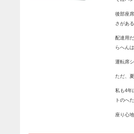
後部座
さがあ
配達用
らへん
運転席
ただ、
私も4年
トのへ
座り心