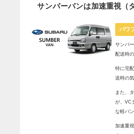
サンバーバンは加速重視（
パワ
サンバー
配送時
特に宅
送時の
また、
が、VCタ
な軽バ
加速重視