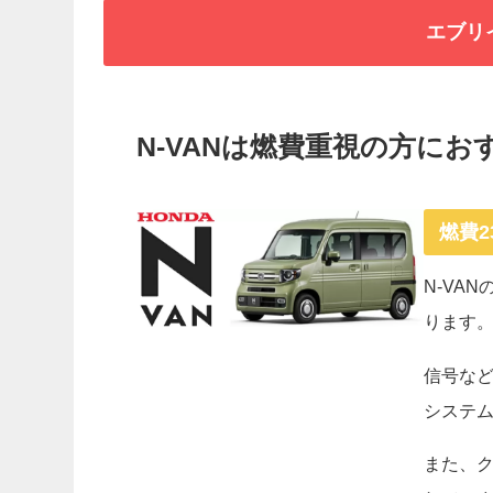
エブリ
N-VANは燃費重視の方にお
燃費2
N-VA
ります
信号な
システ
また、ク