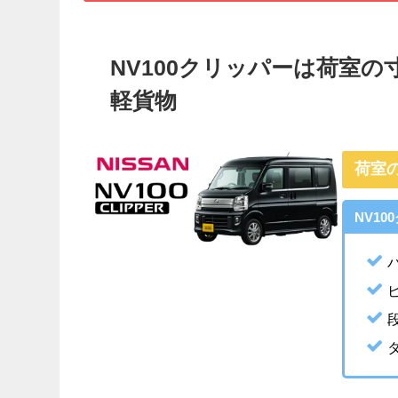
NV100クリッパーは荷室
軽貨物
荷室の
NV1