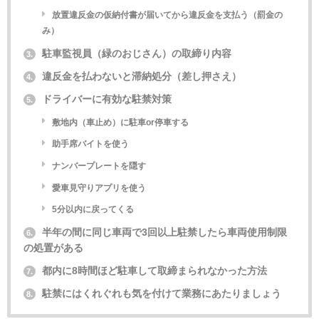
放置違反金の仮納付書が届いてから違反金を支払う（罰金の
み）
駐車監視員（緑のおじさん）の取締り内容
3.
違反金を払わないと滞納処分（差し押さえ）
4.
ドライバーに有効な駐禁対策
5.
敷地内（車止め）に駐車or停車する
助手席バイトを使う
ナンバープレートを隠す
愛車見守りアプリを使う
5分以内に戻ってくる
半年の間に同じ車両で3回以上駐禁したら車両使用制限
6.
の処置がある
都内に8時間ほど駐車して取締まられなかった方法
7.
駐禁にはくれぐれも気を付けて業務にあたりましょう
8.