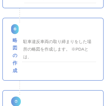
⑥
略
駐車違反車両の取り締まりをした場
図
所の略図を作成します。 ※PDAと
の
は、
作
成
⑦