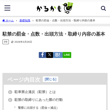
ホーム
基礎知識
駐禁の罰金・点数・出頭方法・取締り内容の基本
駐禁の罰金・点数・出頭方法・取締り内容の基本
PR
2026年3月26日
LINE
ページ内目次
[
閉じる
]
駐車禁止違反（駐禁）とは
1.
駐禁の取締りにあった際の行動
2.
警察に出頭する（罰金＋減点）