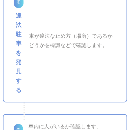
①
違
法
駐
車が違法な止め方（場所）であるか
車
どうかを標識などで確認します。
を
発
見
す
る
車内に人がいるか確認します。
②