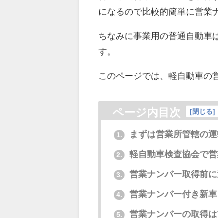
になるので比較的簡単に営業
ちなみに事業用の普通自動車
す。
このページでは、軽自動車の
ページ内目次
[
閉じる
]
まずは営業所管轄の運
1.
軽自動車検査協会で営
2.
営業ナンバー取得前に
3.
営業ナンバー付き新車
4.
営業ナンバーの取得は
5.