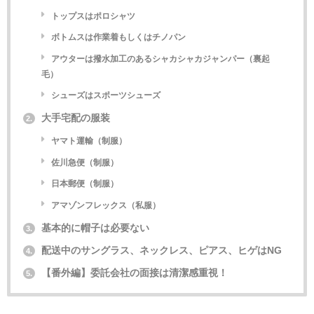
トップスはポロシャツ
ボトムスは作業着もしくはチノパン
アウターは撥水加工のあるシャカシャカジャンパー（裏起
毛）
シューズはスポーツシューズ
大手宅配の服装
2.
ヤマト運輸（制服）
佐川急便（制服）
日本郵便（制服）
アマゾンフレックス（私服）
基本的に帽子は必要ない
3.
配送中のサングラス、ネックレス、ピアス、ヒゲはNG
4.
【番外編】委託会社の面接は清潔感重視！
5.