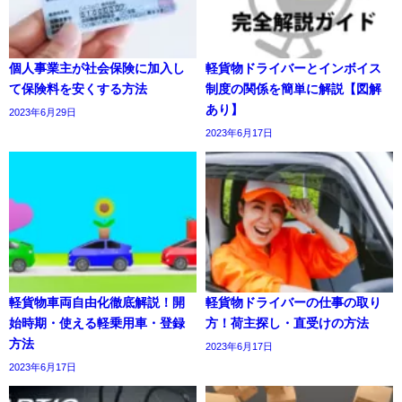
個人事業主が社会保険に加入し
軽貨物ドライバーとインボイス
て保険料を安くする方法
制度の関係を簡単に解説【図解
あり】
2023年6月29日
2023年6月17日
軽貨物車両自由化徹底解説！開
軽貨物ドライバーの仕事の取り
始時期・使える軽乗用車・登録
方！荷主探し・直受けの方法
方法
2023年6月17日
2023年6月17日