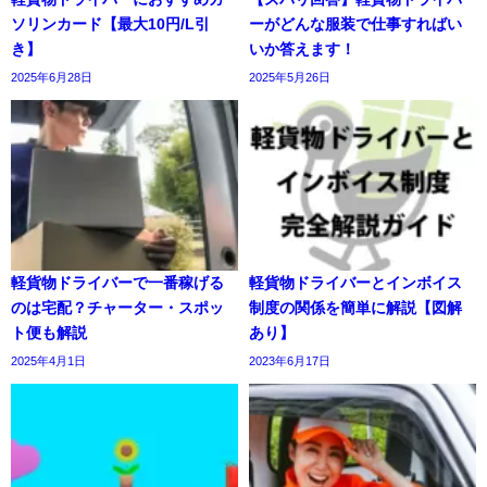
ソリンカード【最大10円/L引
ーがどんな服装で仕事すればい
き】
いか答えます！
2025年6月28日
2025年5月26日
軽貨物ドライバーで一番稼げる
軽貨物ドライバーとインボイス
のは宅配？チャーター・スポッ
制度の関係を簡単に解説【図解
ト便も解説
あり】
2025年4月1日
2023年6月17日