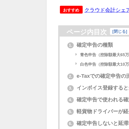
クラウド会計シェアN
おすすめ
ページ内目次
[
閉じる
]
確定申告の種類
1.
青色申告（控除額最大65
白色申告（控除額最大10
e-Taxでの確定申告の
2.
インボイス登録すると
3.
確定申告で使われる確
4.
軽貨物ドライバーが経
5.
確定申告しないと延滞
6.