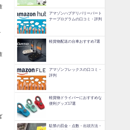
確
アマゾンハブデリバリーパート
ナープログラムの口コミ・評判
以
軽貨物配送の台車おすすめ7選
確
アマゾンフレックスの口コミ・
評判
、
軽貨物ドライバーにおすすめな
便利グッズ17選
ば
駐禁の罰金・点数・出頭方法・