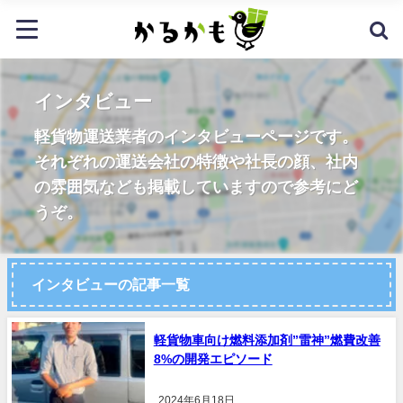
インタビュー
軽貨物運送業者のインタビューページです。
それぞれの運送会社の特徴や社長の顔、社内
の雰囲気なども掲載していますので参考にど
うぞ。
インタビューの記事一覧
軽貨物車向け燃料添加剤”雷神”燃費改善
8%の開発エピソード
2024年6月18日