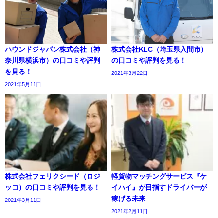
ハウンドジャパン株式会社（神
株式会社KLC（埼玉県入間市）
奈川県横浜市）の口コミや評判
の口コミや評判を見る！
を見る！
2021年3月22日
2021年5月11日
株式会社フェリクシード（ロジ
軽貨物マッチングサービス『ケ
ッコ）の口コミや評判を見る！
イハイ』が目指すドライバーが
稼げる未来
2021年3月11日
2021年2月11日