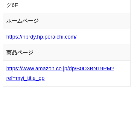
グ6F
ホームページ
https://nprdy.hp.peraichi.com/
商品ページ
https://www.amazon.co.jp/dp/B0D3BN19PM?
ref=myi_title_dp