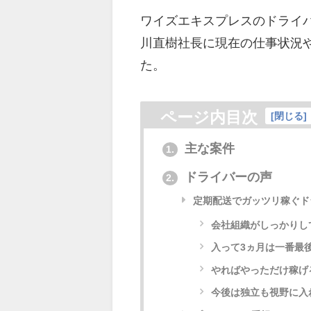
ワイズエキスプレスのドライ
川直樹社長に現在の仕事状況
た。
ページ内目次
[
閉じる
]
主な案件
1.
ドライバーの声
2.
定期配送でガッツリ稼ぐド
会社組織がしっかりし
入って3ヵ月は一番最
やればやっただけ稼げ
今後は独立も視野に入