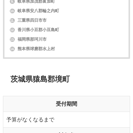
岐阜県加茂郡富加町
9.
岐阜県安八郡輪之内町
10.
三重県四日市市
11.
香川県小豆郡小豆島町
12.
福岡県那珂川市
13.
熊本県球磨郡水上村
14.
茨城県猿島郡境町
受付期間
予算がなくなるまで