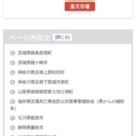
楽天市場
ページ内目次
[
閉じる
]
茨城県猿島郡境町
1.
茨城県龍ケ崎市
2.
神奈川県足柄上郡松田町
3.
神奈川県足柄下郡湯河原町
4.
山梨県南都留郡富士河口湖町
5.
福井県交通死亡事故防止対策事業補助金（県からの補助
6.
金）
石川県能美市
7.
静岡県藤枝市
8.