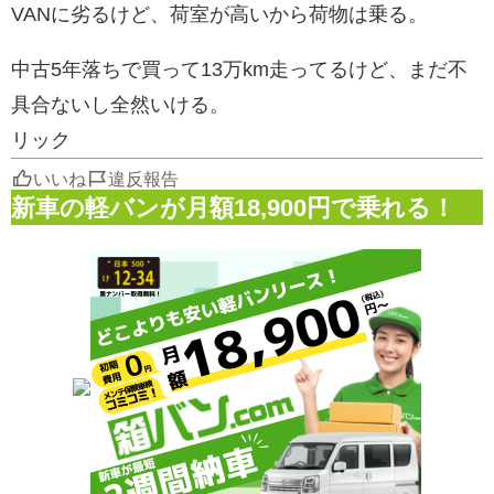
VANに劣るけど、荷室が高いから荷物は乗る。
中古5年落ちで買って13万km走ってるけど、まだ不
具合ないし全然いける。
リック
いいね
違反報告
新車の軽バンが月額18,900円で乗れる！