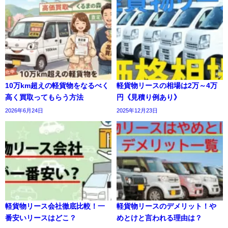
10万km超えの軽貨物をなるべく
軽貨物リースの相場は2万～4万
高く買取ってもらう方法
円《見積り例あり》
2026年6月24日
2025年12月23日
軽貨物リース会社徹底比較！一
軽貨物リースのデメリット！や
番安いリースはどこ？
めとけと言われる理由は？