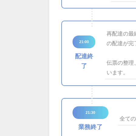
再配達の最終
21:00
の配達が完
配達終
伝票の整理
了
います。
21:30
全て
業務終了