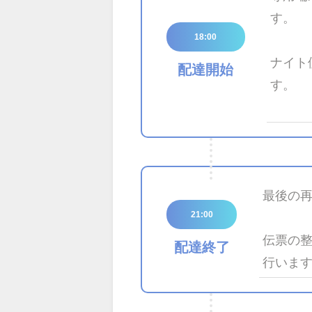
す。
18:00
ナイト
配達開始
す。
最後の
21:00
伝票の
配達終了
行いま