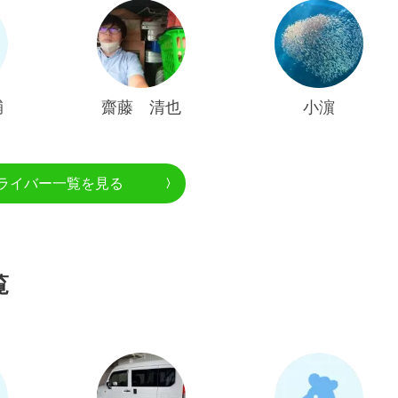
輔
齋藤 清也
小濵
ライバー一覧を見る
覧