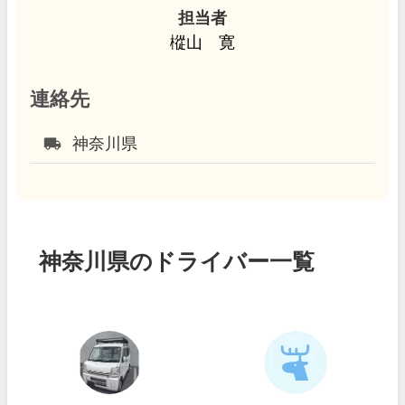
担当者
樅山 寛
連絡先
local_shipping
神奈川県
神奈川県のドライバー一覧