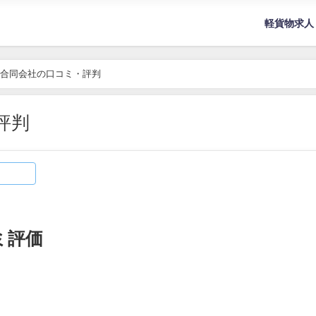
軽貨物求人
合同会社の口コミ・評判
評判
ミ評価
）