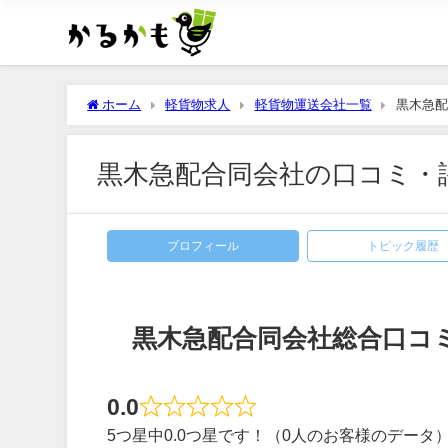
ホーム
軽貨物求人
軽貨物運送会社一覧
黒木急配
黒木急配合同会社の口コミ・
プロフィール
トピック履歴
黒木急配合同会社総合口コ
0.0
5つ星中0.0つ星です！（0人のお客様のデータ