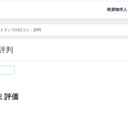
軽貨物求人
トランプの口コミ・評判
評判
ミ評価
）