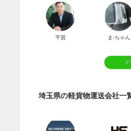
平賀
ま-ちゃん
ド
埼玉県の軽貨物運送会社一