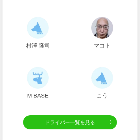
村澤 隆司
マコト
M BASE
こう
ドライバー一覧を見る