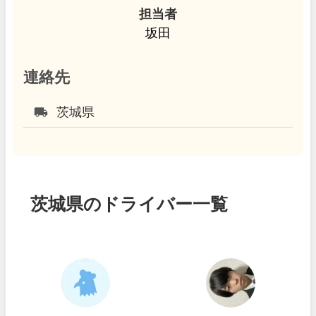
担当者
坂田
連絡先
local_shipping
茨城県
茨城県のドライバー一覧