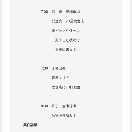
7:00 着 車 豊洲市場
配達先：23区飲食店
※ピックや仕分は
完了した状況で
着車出来ます。
7:30 １便出発
銀座エリア
飲食店に10軒程度
8:30 終了→倉庫帰庫
荷物準備済み！
案件詳細