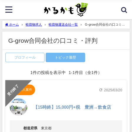
ホーム
軽貨物求人
軽貨物運送会社一覧
G-grow合同会社の口コミ・
評判
G-grow合同会社の口コミ・評判
プロフィール
トピック履歴
1
件の投稿を表示中
1-1件目
（全1件）
受付終了
refresh
定期求人案件
2025/03/20
【15時終】15,000円+税 豊洲→飲食店
都道府県
東京都