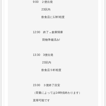
9:00 ２便出発
23区内
飲食店に12軒程度
12:00 終了→倉庫帰庫
荷物準備済み!
13:30 3便出発
23区内
飲食店５軒程度
15:00 ３便終了目安
（荷量によっては14時頃終わります）
直帰可能です