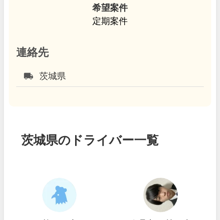
希望案件
定期案件
連絡先
local_shipping
茨城県
茨城県のドライバー一覧