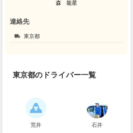
森 龍星
連絡先
local_shipping
東京都
東京都のドライバー一覧
荒井
石井