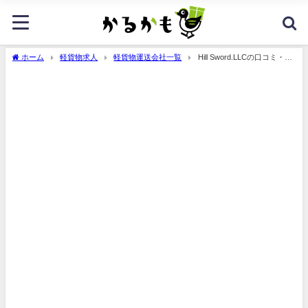
ホーム
軽貨物求人
軽貨物運送会社一覧
Hill Sword.LLCの口コミ・評
判