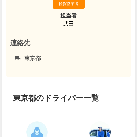
軽貨物業者
担当者
武田
連絡先
local_shipping
東京都
東京都のドライバー一覧