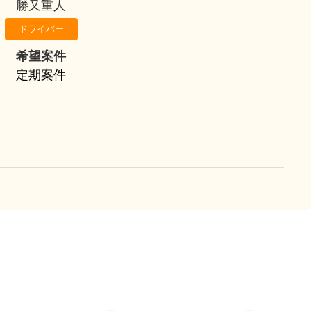
勝又重人
ドライバー
希望案件
定期案件