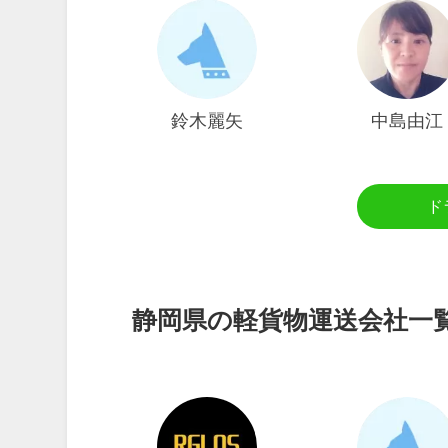
鈴木麗矢
中島由江
ド
静岡県の軽貨物運送会社一