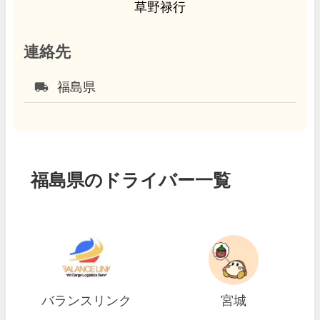
草野禄行
連絡先
local_shipping
福島県
福島県のドライバー一覧
バランスリンク
宮城