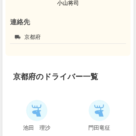
小山将司
連絡先
local_shipping
京都府
京都府のドライバー一覧
池田 理沙
門田竜征