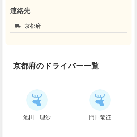
連絡先
local_shipping
京都府
京都府のドライバー一覧
池田 理沙
門田竜征