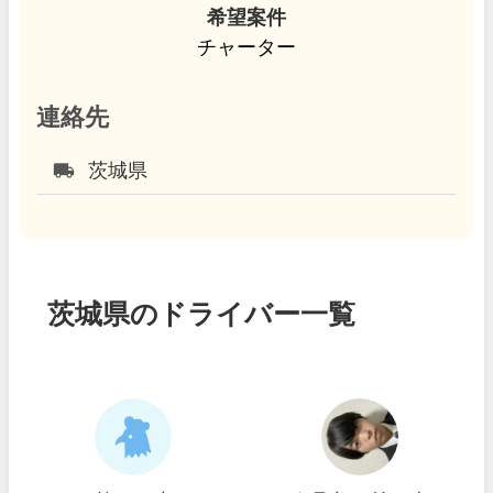
希望案件
チャーター
連絡先
local_shipping
茨城県
茨城県のドライバー一覧