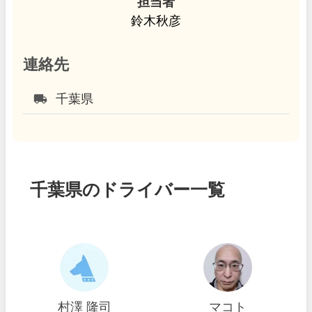
担当者
鈴木秋彦
連絡先
local_shipping
千葉県
千葉県のドライバー一覧
村澤 隆司
マコト