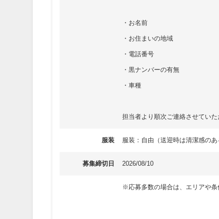
・お名前
・お住まいの地域
・電話番号
・黒ナンバーの有無
・車種
担当者より順次ご連絡させていた
服装
服装：自由（送迎時は清潔感のあ
募集締切日
2026/08/10
※応募多数の場合は、エリアや条