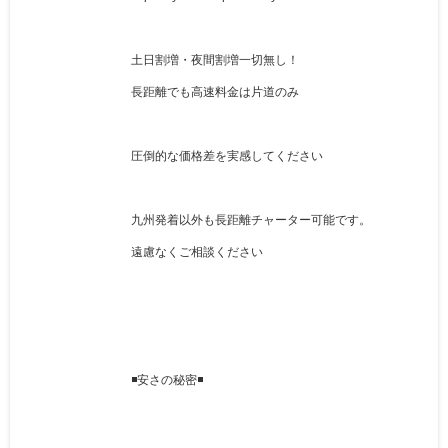
土日割増・夜間割増一切無し！
長距離でも高速料金は片道のみ
圧倒的な価格差を実感してください
九州発着以外も長距離チャーター可能です。
遠慮なくご相談ください
◾️安さの秘密◾️