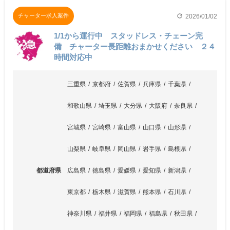
refresh
チャーター求人案件
2026/01/02
1/1から運行中 スタッドレス・チェーン完
備 チャーター長距離おまかせください ２４
時間対応中
三重県
京都府
佐賀県
兵庫県
千葉県
和歌山県
埼玉県
大分県
大阪府
奈良県
宮城県
宮崎県
富山県
山口県
山形県
山梨県
岐阜県
岡山県
岩手県
島根県
都道府県
広島県
徳島県
愛媛県
愛知県
新潟県
東京都
栃木県
滋賀県
熊本県
石川県
神奈川県
福井県
福岡県
福島県
秋田県