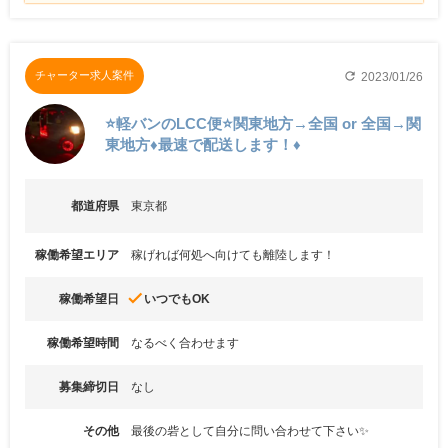
refresh
チャーター求人案件
2023/01/26
⭐軽バンのLCC便⭐関東地方→全国 or 全国→関
東地方♦️最速で配送します！♦️
都道府県
東京都
稼働希望エリア
稼げれば何処へ向けても離陸します！
done
稼働希望日
いつでもOK
稼働希望時間
なるべく合わせます
募集締切日
なし
その他
最後の砦として自分に問い合わせて下さい✨