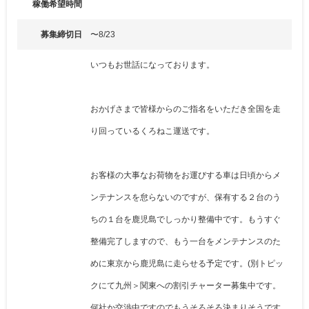
稼働希望時間
募集締切日
〜8/23
いつもお世話になっております。
おかげさまで皆様からのご指名をいただき全国を走
り回っているくろねこ運送です。
お客様の大事なお荷物をお運びする車は日頃からメ
ンテナンスを怠らないのですが、保有する２台のう
ちの１台を鹿児島でしっかり整備中です。もうすぐ
整備完了しますので、もう一台をメンテナンスのた
めに東京から鹿児島に走らせる予定です。(別トピッ
クにて九州＞関東への割引チャーター募集中です。
何社か交渉中ですのでもうそろそろ決まりそうです