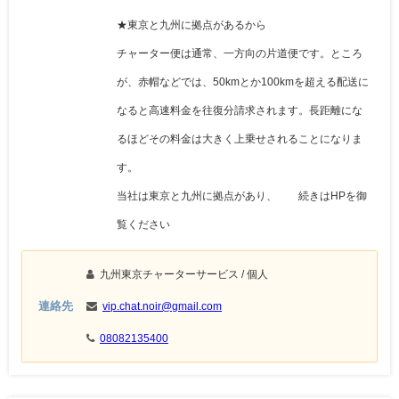
★東京と九州に拠点があるから
チャーター便は通常、一方向の片道便です。ところ
が、赤帽などでは、50kmとか100kmを超える配送に
なると高速料金を往復分請求されます。長距離にな
るほどその料金は大きく上乗せされることになりま
す。
当社は東京と九州に拠点があり、 続きはHPを御
覧ください
九州東京チャーターサービス
/ 個人
連絡先
vip.chat.noir@gmail.com
08082135400