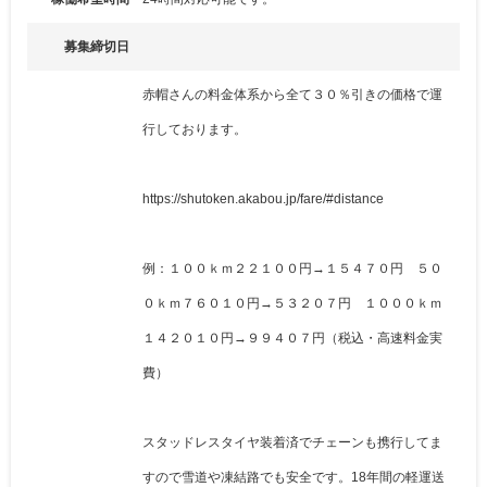
募集締切日
赤帽さんの料金体系から全て３０％引きの価格で運
行しております。
https://shutoken.akabou.jp/fare/#distance
例：１００ｋｍ２２１００円→１５４７０円 ５０
０ｋｍ７６０１０円→５３２０７円 １０００ｋｍ
１４２０１０円→９９４０７円（税込・高速料金実
費）
スタッドレスタイヤ装着済でチェーンも携行してま
すので雪道や凍結路でも安全です。18年間の軽運送