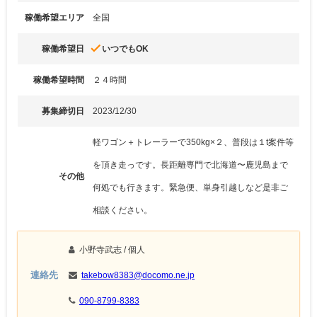
稼働希望エリア
全国
done
稼働希望日
いつでもOK
稼働希望時間
２４時間
募集締切日
2023/12/30
軽ワゴン＋トレーラーで350kg×２、普段は１t案件等
を頂き走っです。長距離専門で北海道〜鹿児島まで
その他
何処でも行きます。緊急便、単身引越しなど是非ご
相談ください。
小野寺武志
/ 個人
連絡先
takebow8383@docomo.ne.jp
090-8799-8383