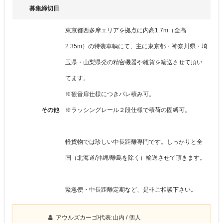
募集締切日
東京都西多摩エリアを拠点に内高1.7m（全高
2.35m）の特装車輌にて、主に東京都・神奈川県・埼
玉県・山梨県発の精密機器や雑貨を輸送させて頂い
てます。
※観音扉仕様につきパレ積み可。
その他
※ラッシングレール２段仕様で積荷の固縛可。
軽貨物では珍しい中長距離専門です。しっかりと全
国（北海道/沖縄/離島を除く）輸送させて頂きます。
緊急便・中長距離定期など、是非ご相談下さい。
アウルズカーゴ/代表:山内
/ 個人