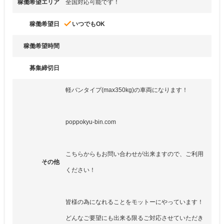
稼働希望エリア
全国対応可能です！
done
稼働希望日
いつでもOK
稼働希望時間
募集締切日
軽バンタイプ(max350kg)の車両になります！
poppokyu-bin.com
こちらからもお問い合わせが出来ますので、ご利用
その他
ください！
皆様の為になれることをモットーにやっています！
どんなご要望にも出来る限るご対応させていただき