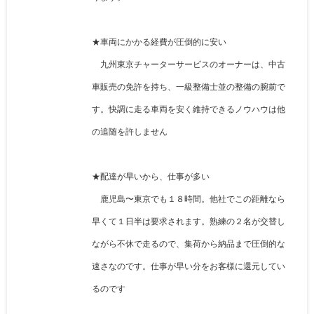
★車両にかかる経費が圧倒的に安い
九州東京チャーターサービスのオーナーは、中古
車販売の免許を持ち、一級整備士並の整備の腕前で
す。快調に走る車両を安く維持できるノウハウは他
の追随を許しません
★配達が早いから、仕事が多い
鹿児島〜東京でも１８時間。他社でこの距離なら
早くて１日半は要求されます。熟練の２名が交替し
ながら不休で走るので、集荷から納品まで圧倒的な
速さなのです。仕事が早い分をお客様に還元してい
るのです