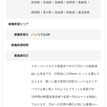
群馬県
茨城県
長崎県
長野県
青森県
静岡県
香川県
高知県
鳥取県
鹿児島県
稼働希望エリア
done
稼働希望日
いつでもOK
稼働希望時間
募集締切日
スタッドレスタイヤ装着済ですので万が一の道路凍
結にも安全です。日常的に1100nmパレットを運んで
おります。軽バン最大荷室の旧型サンバーはタイヤ
ハウスも無く軽トラのようなフラットな床面です。
18年間の軽運送急送便で全国一円のルートを熟知し
ております。万が一の渋滞や通行止等にも最適ルー