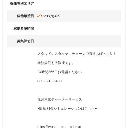
稼働希望エリア
done
稼働希望日
いつでもOK
稼働希望時間
募集締切日
スタッドレスタイヤ・チェーンで雪道もばっちり！
業務委託も大歓迎です。
24時間365日お電話ください
080-8213-5400
九州東京チャーターサービス
◾️簡単 料金シミュレーションはこちら◾️
https://kyushu-express.tokyo