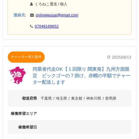
くろねこ運送
/ 個人
連絡先
onlinekessai@gmail.com
07048169652
refresh
チャーター求人案件
2025/08/13
同業者代走OK【１回限り 関東発】九州方面限
定 ピックゴーの７掛け、赤帽の半額でチャー
ター配送します
都道府県
千葉県
埼玉県
東京都
神奈川県
群馬県
稼働希望エリア
稼働希望日