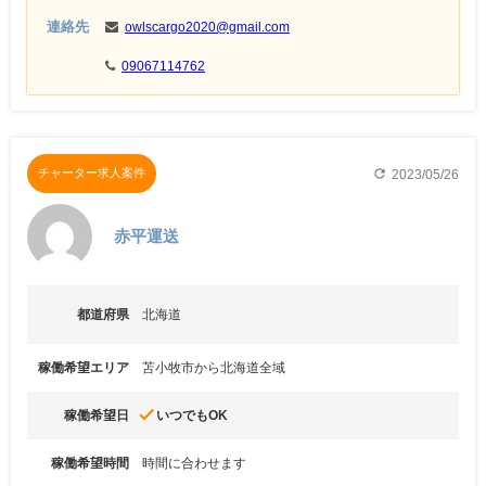
連絡先
owlscargo2020@gmail.com
09067114762
refresh
チャーター求人案件
2023/05/26
赤平運送
都道府県
北海道
稼働希望エリア
苫小牧市から北海道全域
done
稼働希望日
いつでもOK
稼働希望時間
時間に合わせます