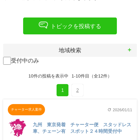
トピックを投稿する
地域検索
受付中のみ
10
件の投稿を表示中
1-10件目
（全12件）
1
2
refresh
チャーター求人案件
2026/01/11
九州 東京発着 チャーター便 スタッドレス
車、チェーン有 スポット２４時間受付中