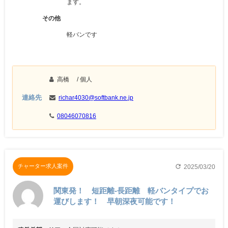
ます。
その他
軽バンです
高橋
/ 個人
連絡先
richar4030@softbank.ne.jp
08046070816
refresh
チャーター求人案件
2025/03/20
関東発！ 短距離-長距離 軽バンタイプでお
運びします！ 早朝深夜可能です！