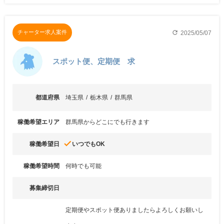
refresh
チャーター求人案件
2025/05/07
スポット便、定期便 求
都道府県
埼玉県
栃木県
群馬県
稼働希望エリア
群馬県からどこにでも行きます
done
稼働希望日
いつでもOK
稼働希望時間
何時でも可能
募集締切日
定期便やスポット便ありましたらよろしくお願いし