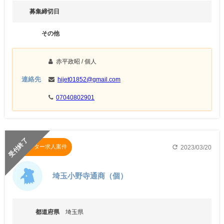
募集締切日
その他
赤平政昭
/ 個人
連絡先
hijet01852@gmail.com
07040802901
受付終了
refresh
チャーター求人案件
2023/03/20
埼玉小野寺通商（個）
都道府県
埼玉県