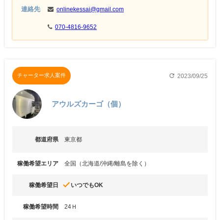
連絡先
onlinekessai@gmail.com
070-4816-9652
refresh
チャーター求人案件
2023/09/25
アウルズカーゴ（個）
都道府県
東京都
稼働希望エリア
全国（北海道/沖縄/離島を除く）
done
稼働希望日
いつでもOK
稼働希望時間
24Ｈ