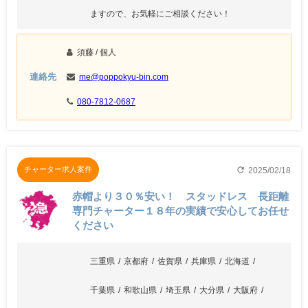
ますので、お気軽にご相談ください！
須藤
/ 個人
連絡先
me@poppokyu-bin.com
080-7812-0687
refresh
チャーター求人案件
2025/02/18
赤帽より３０％安い！ スタッドレス 長距離
専門チャーター１８年の実績で安心してお任せ
ください
三重県
京都府
佐賀県
兵庫県
北海道
千葉県
和歌山県
埼玉県
大分県
大阪府