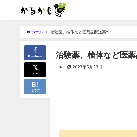
ホーム
治験薬、検体など医薬品配送案件
治験薬、検体など医薬
Facebook
2023年5月23日
PR
post
はてブ