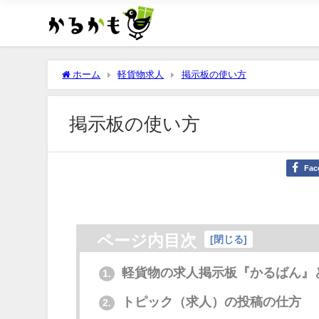
ホーム
軽貨物求人
掲示板の使い方
掲示板の使い方
Fac
ページ内目次
[
閉じる
]
軽貨物の求人掲示板『かるばん』
1.
トピック（求人）の投稿の仕方
2.