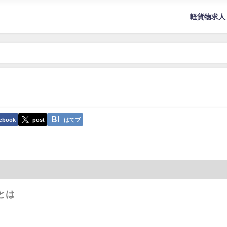
軽貨物求人
ebook
post
はてブ
とは